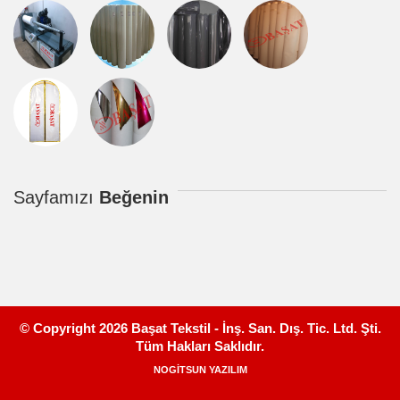
Sayfamızı
Beğenin
© Copyright 2026 Başat Tekstil - İnş. San. Dış. Tic. Ltd. Şti.
Tüm Hakları Saklıdır.
NOGİTSUN YAZILIM